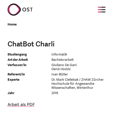
Home
ChatBot Charli
Studiengang
Informatik
Art der Arbeit
Bachelorarbeit
Verfasser/in
Giuliano De Gani
Denis Hodzic
Referent/in
Ivan Bütler
Experte
Dr. Mark Cieliebak / ZHAW Zürcher
Hochschule für Angewandte
Wissenschaften, Winterthur
Jahr
2019
Arbeit als PDF