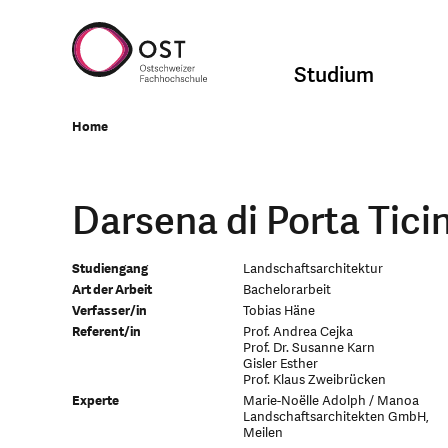
Studium
Home
Darsena di Porta Tici
Studiengang
Landschaftsarchitektur
Art der Arbeit
Bachelorarbeit
Verfasser/in
Tobias Häne
Referent/in
Prof. Andrea Cejka
Prof. Dr. Susanne Karn
Gisler Esther
Prof. Klaus Zweibrücken
Experte
Marie-Noëlle Adolph / Manoa
Landschaftsarchitekten GmbH,
Meilen