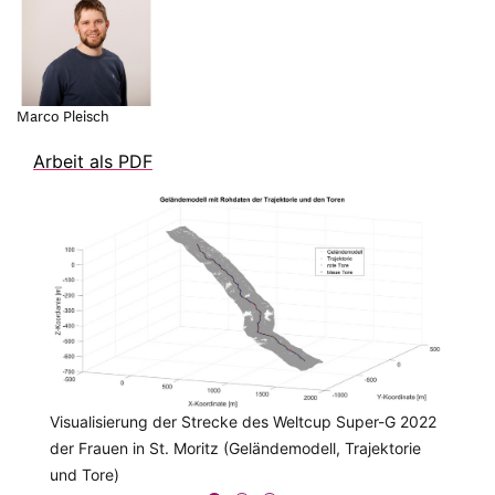
Marco Pleisch
Arbeit als PDF
Visualisierung der Strecke des Weltcup Super-G 2022
Modell mit den Kräften F[sub]G[/sub], F[sub]V[/sub],
Differenz zwischen optimaler Ausgangsgeschw. und
der Frauen in St. Moritz (Geländemodell, Trajektorie
F[sub]N[/sub], F[sub]P[/sub], F[sub]R[/sub] und
gemessener Ausgangsgeschw. für eine Trajektorie des
und Tore)
F[sub]L[/sub]
Weltcup Super-G