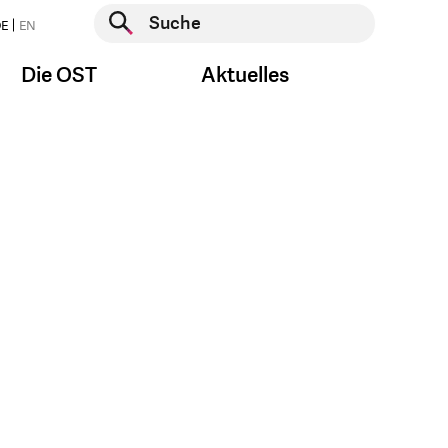
Suche starten
E
EN
Suche starten
Die OST
Aktuelles