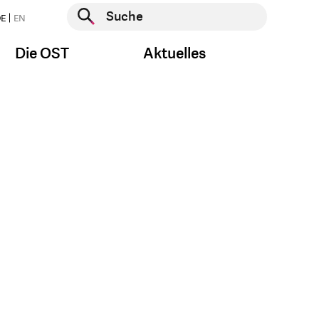
Suche starten
E
EN
Suche starten
Die OST
Aktuelles