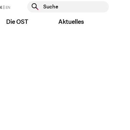
Suche starten
E
EN
Suche starten
Die OST
Aktuelles