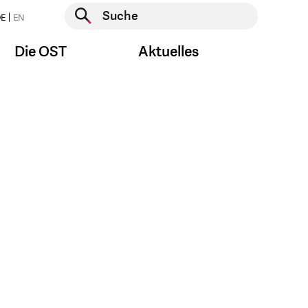
Suche starten
E
EN
Suche starten
Die OST
Aktuelles