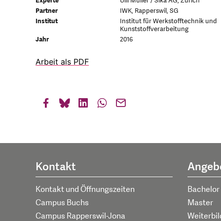
Experte
Ulli Müller / Sika AG, Zürich
Partner
IWK, Rapperswil, SG
Institut
Institut für Werkstofftechnik und
Kunststoffverarbeitung
Jahr
2016
Arbeit als PDF
Kontakt
Angeb
Kontakt und Öffnungszeiten
Bachelor
Campus Buchs
Master
Campus Rapperswil-Jona
Weiterbi