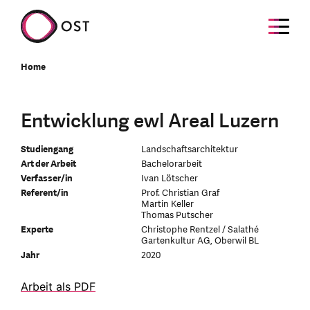
Home
Entwicklung ewl Areal Luzern
Studiengang
Landschaftsarchitektur
Art der Arbeit
Bachelorarbeit
Verfasser/in
Ivan Lötscher
Referent/in
Prof. Christian Graf
Martin Keller
Thomas Putscher
Experte
Christophe Rentzel / Salathé
Gartenkultur AG, Oberwil BL
Jahr
2020
Arbeit als PDF