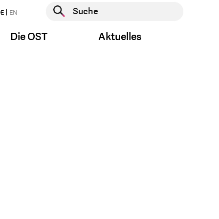
Suche starten
E
EN
Suche starten
Die OST
Aktuelles