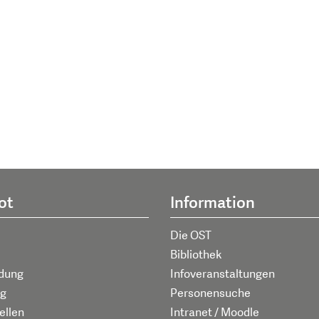
ot
Information
Die OST
Bibliothek
ldung
Infoveranstaltungen
g
Personensuche
ellen
Intranet / Moodle