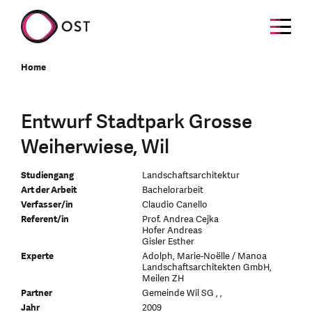
Home
Entwurf Stadtpark Grosse
Weiherwiese, Wil
Studiengang
Landschaftsarchitektur
Art der Arbeit
Bachelorarbeit
Verfasser/in
Claudio Canello
Referent/in
Prof. Andrea Cejka
Hofer Andreas
Gisler Esther
Experte
Adolph, Marie-Noëlle / Manoa
Landschaftsarchitekten GmbH,
Meilen ZH
Partner
Gemeinde Wil SG , ,
Jahr
2009