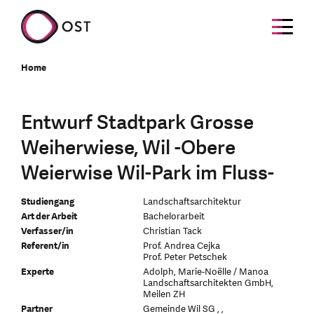
Home
Entwurf Stadtpark Grosse
Weiherwiese, Wil -Obere
Weierwise Wil-Park im Fluss-
Studiengang
Landschaftsarchitektur
Art der Arbeit
Bachelorarbeit
Verfasser/in
Christian Tack
Referent/in
Prof. Andrea Cejka
Prof. Peter Petschek
Experte
Adolph, Marie-Noëlle / Manoa
Landschaftsarchitekten GmbH,
Meilen ZH
Partner
Gemeinde Wil SG , ,