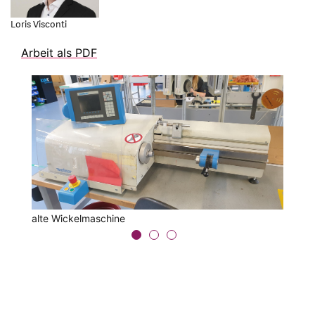
Loris Visconti
Arbeit als PDF
neue Wickelmaschine
alte Wickelmaschine
Konzept