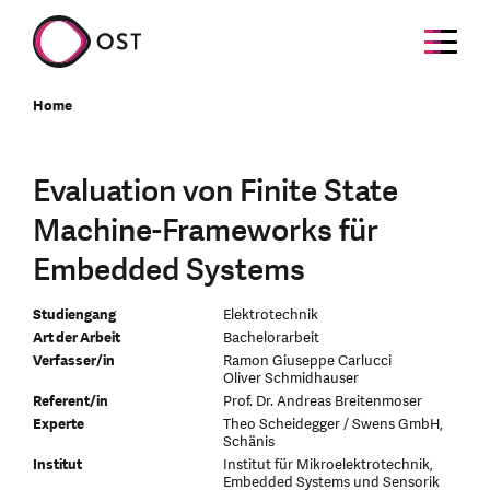
Home
Evaluation von Finite State
Machine-Frameworks für
Embedded Systems
Studiengang
Elektrotechnik
Art der Arbeit
Bachelorarbeit
Verfasser/in
Ramon Giuseppe Carlucci
Oliver Schmidhauser
Referent/in
Prof. Dr. Andreas Breitenmoser
Experte
Theo Scheidegger / Swens GmbH,
Schänis
Institut
Institut für Mikroelektrotechnik,
Embedded Systems und Sensorik