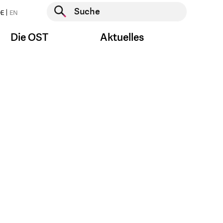
Suche starten
E
EN
Suche starten
Die OST
Aktuelles