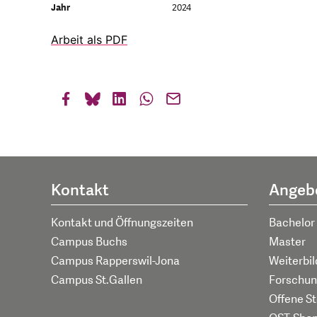
Jahr
2024
Arbeit als PDF
Kontakt
Angeb
Kontakt und Öffnungszeiten
Bachelor
Campus Buchs
Master
Campus Rapperswil-Jona
Weiterbi
Campus St.Gallen
Forschun
Offene St