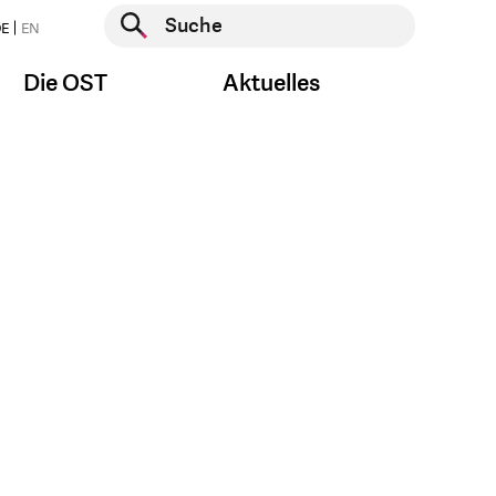
Suche starten
E
EN
Suche starten
Die OST
Aktuelles