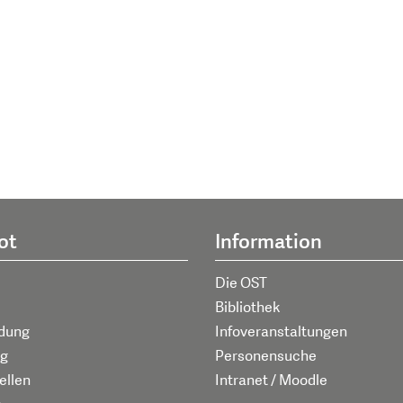
ot
Information
Die OST
Bibliothek
ldung
Infoveranstaltungen
g
Personensuche
ellen
Intranet / Moodle