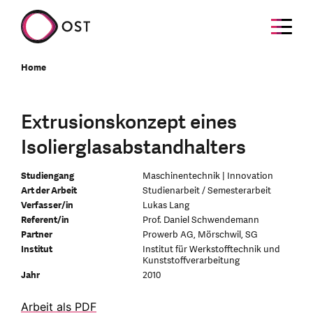
Home
Extrusionskonzept eines
Isolierglasabstandhalters
Studiengang
Maschinentechnik | Innovation
Art der Arbeit
Studienarbeit / Semesterarbeit
Verfasser/in
Lukas Lang
Referent/in
Prof. Daniel Schwendemann
Partner
Prowerb AG, Mörschwil, SG
Institut
Institut für Werkstofftechnik und
Kunststoffverarbeitung
Jahr
2010
Arbeit als PDF