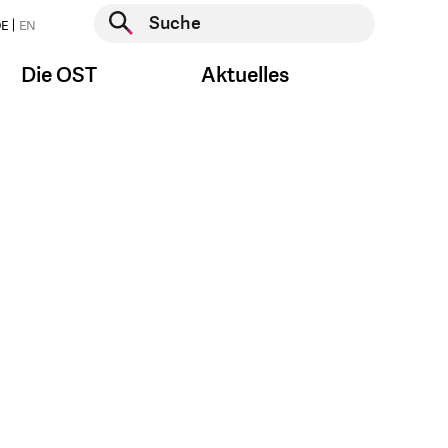
Suche starten
E
EN
Suche starten
Die OST
Aktuelles