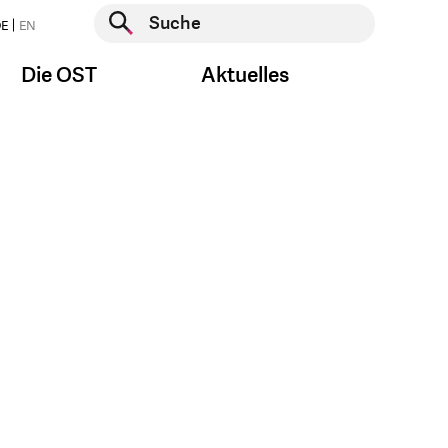
Suche starten
E
EN
Suche starten
Die OST
Aktuelles