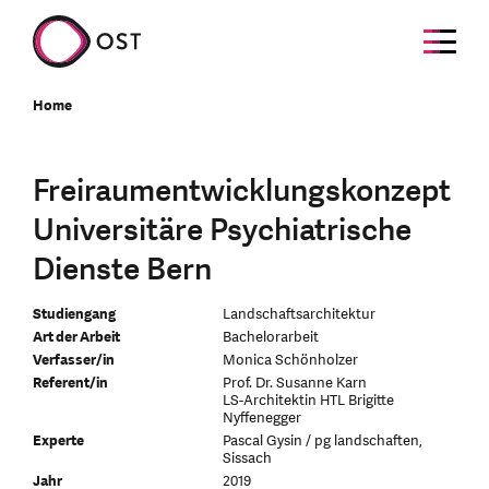
Home
Freiraumentwicklungskonzept
Universitäre Psychiatrische
Dienste Bern
Studiengang
Landschaftsarchitektur
Art der Arbeit
Bachelorarbeit
Verfasser/in
Monica Schönholzer
Referent/in
Prof. Dr. Susanne Karn
LS-Architektin HTL Brigitte
Nyffenegger
Experte
Pascal Gysin / pg landschaften,
Sissach
Jahr
2019