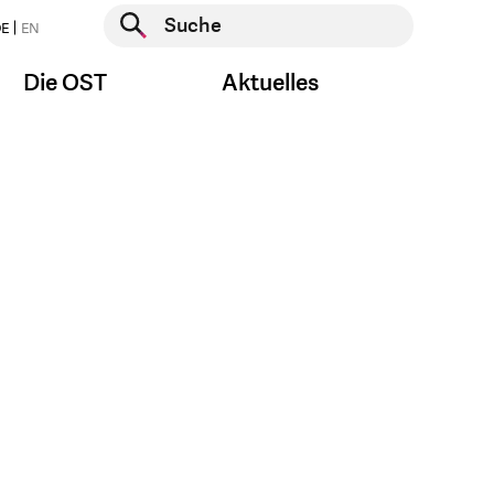
Suche starten
E
EN
Suche starten
Die OST
Aktuelles