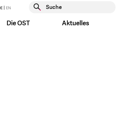
Suche starten
E
EN
Suche starten
Die OST
Aktuelles