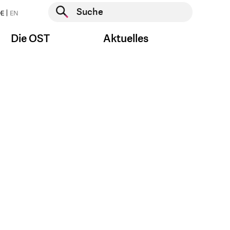
Suche starten
E
EN
Suche starten
Die OST
Aktuelles