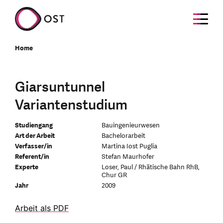
Home
Giarsuntunnel
Variantenstudium
Studiengang
Bauingenieurwesen
Art der Arbeit
Bachelorarbeit
Verfasser/in
Martina Iost Puglia
Referent/in
Stefan Maurhofer
Experte
Loser, Paul / Rhätische Bahn RhB,
Chur GR
Jahr
2009
Arbeit als PDF