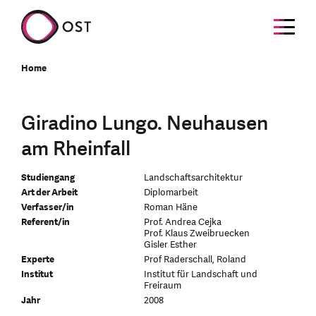
Home
Giradino Lungo. Neuhausen
am Rheinfall
Studiengang
Landschaftsarchitektur
Art der Arbeit
Diplomarbeit
Verfasser/in
Roman Häne
Referent/in
Prof. Andrea Cejka
Prof. Klaus Zweibruecken
Gisler Esther
Experte
Prof Raderschall, Roland
Institut
Institut für Landschaft und
Freiraum
Jahr
2008