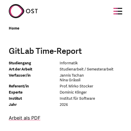
Home
GitLab Time-Report
Studiengang
Informatik
Art der Arbeit
Studienarbeit / Semesterarbeit
Verfasser/in
Jannis Tschan
Nina Grässli
Referent/in
Prof. Mirko Stocker
Experte
Dominic Klinger
Institut
Institut für Software
Jahr
2026
Arbeit als PDF