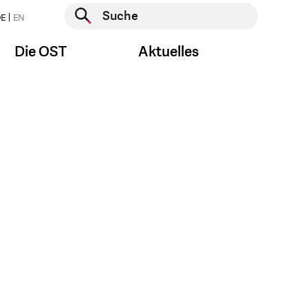
Suche starten
E
EN
Suche starten
Die OST
Aktuelles