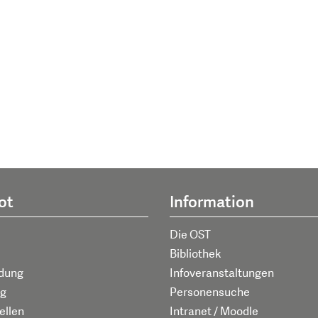
ot
Information
Die OST
Bibliothek
ldung
Infoveranstaltungen
g
Personensuche
ellen
Intranet / Moodle