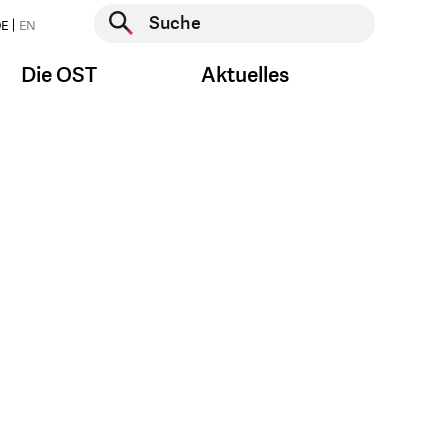
Suche starten
E
EN
Suche starten
Die OST
Aktuelles