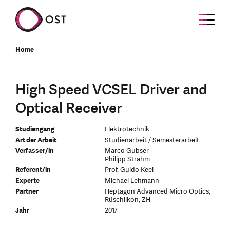
Home
High Speed VCSEL Driver and
Optical Receiver
Studiengang
Elektrotechnik
Art der Arbeit
Studienarbeit / Semesterarbeit
Verfasser/in
Marco Gubser
Philipp Strahm
Referent/in
Prof. Guido Keel
Experte
Michael Lehmann
Partner
Heptagon Advanced Micro Optics,
Rüschlikon, ZH
Jahr
2017