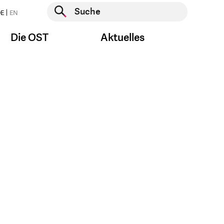
Suche starten
E
EN
Suche starten
Die OST
Aktuelles