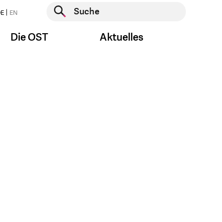
Suche starten
E
EN
Suche starten
Die OST
Aktuelles