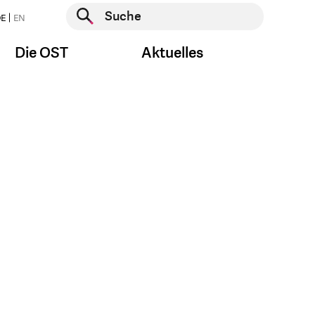
Suche starten
E
EN
Suche starten
Die OST
Aktuelles