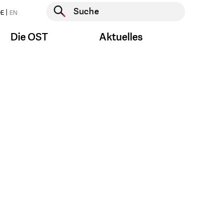
Suche starten
E
EN
Suche starten
Die OST
Aktuelles