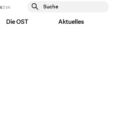
Suche starten
E
EN
Suche starten
Die OST
Aktuelles