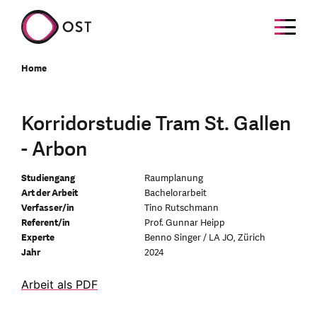
Home
Korridorstudie Tram St. Gallen
- Arbon
Studiengang
Raumplanung
Art der Arbeit
Bachelorarbeit
Verfasser/in
Tino Rutschmann
Referent/in
Prof. Gunnar Heipp
Experte
Benno Singer / LA JO, Zürich
Jahr
2024
Arbeit als PDF