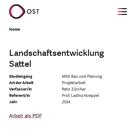
Home
Landschaftsentwicklung
Sattel
Studiengang
MSE Bau und Planung
Art der Arbeit
Projektarbeit
Verfasser/in
Reto Zürcher
Referent/in
Prof. Ladina Koeppel
Jahr
2024
Arbeit als PDF