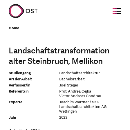
Home
Landschaftstransformation
alter Steinbruch, Mellikon
Studiengang
Landschaftsarchitektur
Art der Arbeit
Bachelorarbeit
Verfasser/in
Joel Steger
Referent/in
Prof. Andrea Cejka
Victor Andreas Condrau
Experte
Joachim Wartner / SKK
Landschaftsarchitekten AG,
Wettingen
Jahr
2023