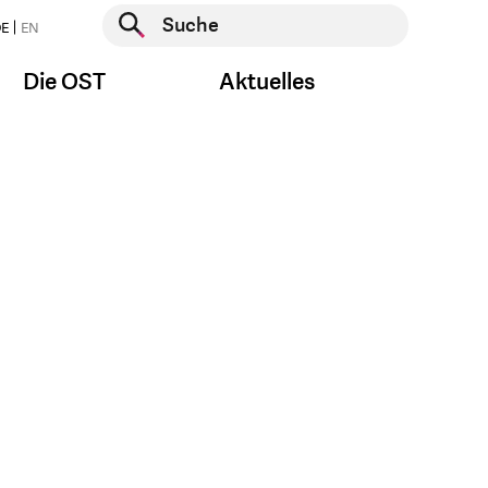
Suche starten
E
EN
Suche starten
Die OST
Aktuelles