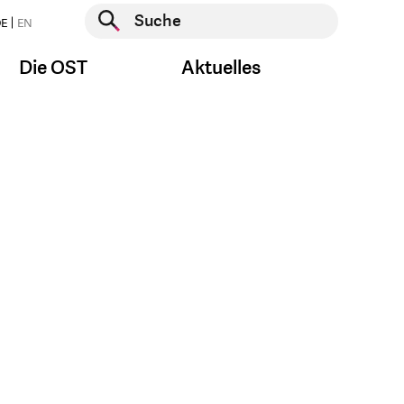
Suche starten
E
EN
Suche starten
Die OST
Aktuelles