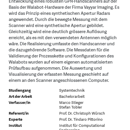
Entwicklung eines robusten GPR-Handscanners auf der
Basis der Walabot-Hardware der Firma Vayyar Imaging. Es
wird das Prinzip eines synthetischen Apertur Radars
angewendet. Durch die bewegte Messung mit dem
Scanner wird eine synthetische Apertur gebildet.
Gleichzeitig wird eine deutlich grössere Auflösung
erreicht, als es mit den verwendeten Antennen möglich
wäre. Die Realisierung umfasste den Handscanner und
die dazugehörende Software. Die Messdaten für die
Validierung der Prozesskette und Konfigurationen des
Walabots wurden auf einem eigenen automatisierten
Prüfaufbau aufgenommen. Die Auswertung und
Visualisierung der erfassten Messung geschieht auf
einem an den Scanner angeschlossenen Computer.
Studiengang
Systemtechnik
Art der Arbeit
Bachelorarbeit
Verfasser/in
Marco Stieger
Stefan Tobler
Referent/in
Prof. Dr. Christoph Würsch
Experte
Prof. Dr. Tindaro Pittorino
Institut
Institut für Computational