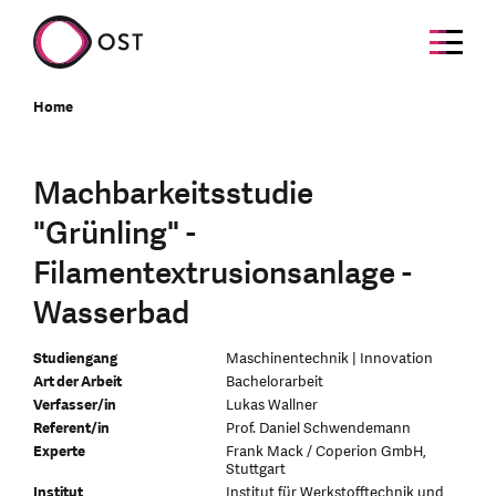
Home
Machbarkeitsstudie
"Grünling" -
Filamentextrusionsanlage -
Wasserbad
Studiengang
Maschinentechnik | Innovation
Art der Arbeit
Bachelorarbeit
Verfasser/in
Lukas Wallner
Referent/in
Prof. Daniel Schwendemann
Experte
Frank Mack / Coperion GmbH,
Stuttgart
Institut
Institut für Werkstofftechnik und