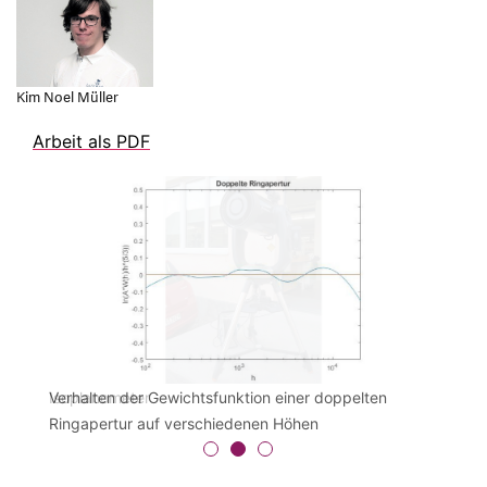
Kim Noel Müller
Arbeit als PDF
Isoplanometer
Verhalten der Gewichtsfunktion einer doppelten
Messwerte für den isoplanatischen Winkel von
Ringapertur auf verschiedenen Höhen
verschiedenen Sternen