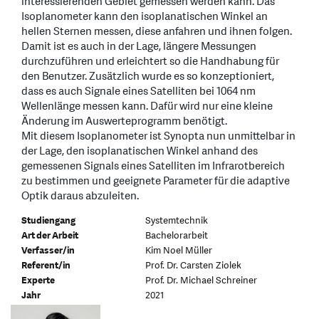
interessierenden Gebiet gemessen werden kann. Das
Isoplanometer kann den isoplanatischen Winkel an
hellen Sternen messen, diese anfahren und ihnen folgen.
Damit ist es auch in der Lage, längere Messungen
durchzuführen und erleichtert so die Handhabung für
den Benutzer. Zusätzlich wurde es so konzeptioniert,
dass es auch Signale eines Satelliten bei 1064 nm
Wellenlänge messen kann. Dafür wird nur eine kleine
Änderung im Auswerteprogramm benötigt.
Mit diesem Isoplanometer ist Synopta nun unmittelbar in
der Lage, den isoplanatischen Winkel anhand des
gemessenen Signals eines Satelliten im Infrarotbereich
zu bestimmen und geeignete Parameter für die adaptive
Optik daraus abzuleiten.
Studiengang
Systemtechnik
Art der Arbeit
Bachelorarbeit
Verfasser/in
Kim Noel Müller
Referent/in
Prof. Dr. Carsten Ziolek
Experte
Prof. Dr. Michael Schreiner
Jahr
2021