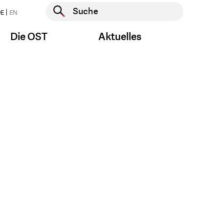
Suche starten
E
EN
Suche starten
Die OST
Aktuelles