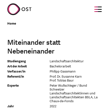
Home
Miteinander statt
Nebeneinander
Studiengang
Landschaftsarchitektur
Art der Arbeit
Bachelorarbeit
Verfasser/in
Philipp Gassmann
Referent/in
Prof. Dr. Susanne Karn
Prof. Tobias Baur
Experte
Peter Wullschleger / Bund
Schweizer
Landschaftsarchitektinnen und
Landschaftsarchitekten BSLA, La
Chaux-de-Fonds
Jahr
2022