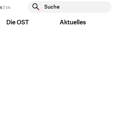
Suche starten
E
EN
Suche starten
Die OST
Aktuelles