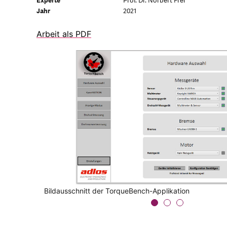
Experte
Prof. Dr. Norbert Frei
Jahr
2021
Arbeit als PDF
Testaufbau mit Schrittmotor, Drehmomentsensor und
Bildausschnitt der TorqueBench-Applikation
Prinzipschema der Prüfstand-Hardware