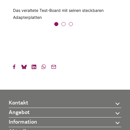
Das veraltete Test-Board mit seinen steckbaren
3-in-1: Das neue Multi-Topology-Board mit den
Darstellung einer Messung der Strom- und
Adapterplatten
Konvertertopologien Buck, Boost und Forward
Spannungsverläufe im Forward-Konverter
Kontakt
Angebot
Information