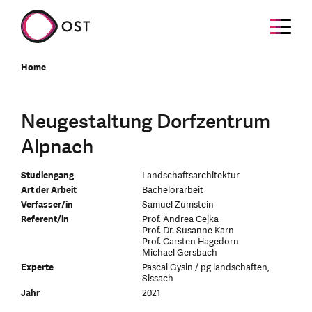
Home
Neugestaltung Dorfzentrum
Alpnach
Studiengang
Landschaftsarchitektur
Art der Arbeit
Bachelorarbeit
Verfasser/in
Samuel Zumstein
Referent/in
Prof. Andrea Cejka
Prof. Dr. Susanne Karn
Prof. Carsten Hagedorn
Michael Gersbach
Experte
Pascal Gysin / pg landschaften,
Sissach
Jahr
2021