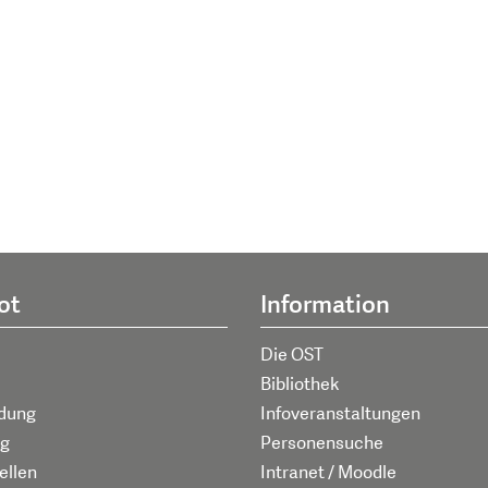
ot
Information
Die OST
Bibliothek
ldung
Infoveranstaltungen
g
Personensuche
ellen
Intranet / Moodle