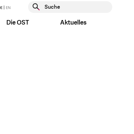
Suche starten
E
EN
Suche starten
Die OST
Aktuelles