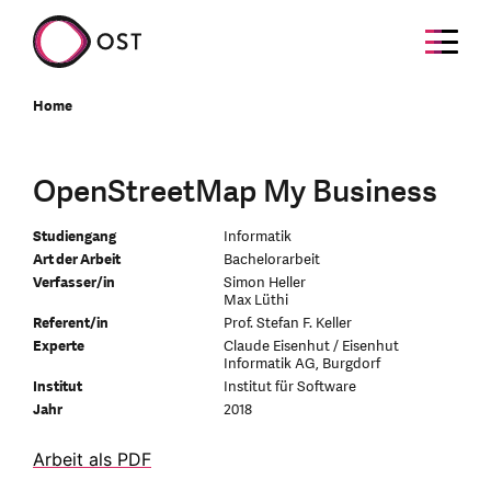
Home
OpenStreetMap My Business
Studiengang
Informatik
Art der Arbeit
Bachelorarbeit
Verfasser/in
Simon Heller
Max Lüthi
Referent/in
Prof. Stefan F. Keller
Experte
Claude Eisenhut / Eisenhut
Informatik AG, Burgdorf
Institut
Institut für Software
Jahr
2018
Arbeit als PDF