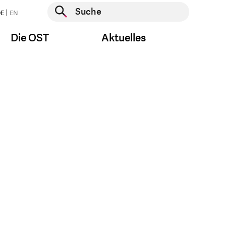
Suche starten
E
EN
Suche starten
Die OST
Aktuelles