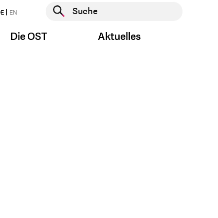
Suche starten
E
EN
Suche starten
Die OST
Aktuelles